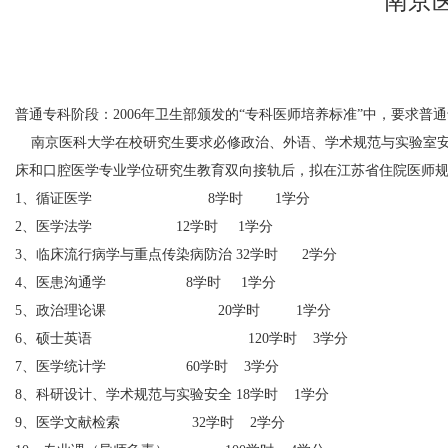
南京
普通专科阶段：
2006年卫生部颁发的“专科医师培养标准”中，要求
南京医科大学在校研究生要求必修政治、外语、学术规范与实验室
床和口腔医学专业学位研究生教育双向接轨后，拟在江苏省住院医师
1、循证医学
8
学时
1
学分
2、医学法学
12
学时
1
学分
3、临床流行病学与重点传染病防治 32学时
2
学分
4、医患沟通学
8
学时
1
学分
5、政治理论课
20
学时
1
学分
6
、硕士英语
120
学时
3
学分
7、医学统计学
60
学时
3
学分
8、科研设计、学术规范与实验安全 18学时
1
学分
9、医学文献检索
32
学时
2
学分