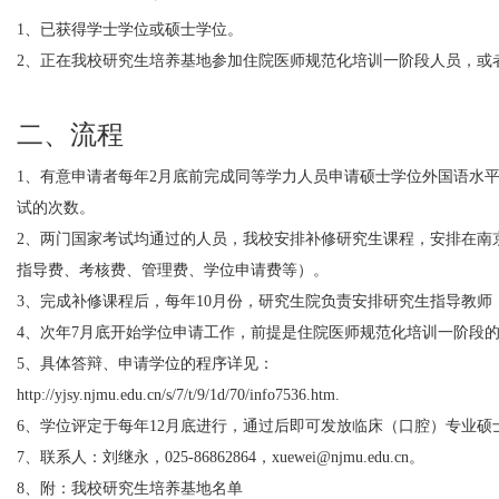
1、已获得学士学位或硕士学位。
2、正在我校研究生培养基地参加住院医师规范化培训一阶段人员，或
二、流程
1、有意申请者每年2月底前完成同等学力人员申请硕士学位外国语水
试的次数。
2、两门国家考试均通过的人员，我校安排补修研究生课程，安排在南京
指导费、考核费、管理费、学位申请费等）。
3、完成补修课程后，每年10月份，研究生院负责安排研究生指导教
4、次年7月底开始学位申请工作，前提是住院医师规范化培训一阶段
5、具体答辩、申请学位的程序详见：
http://yjsy.njmu.edu.cn/s/7/t/9/1d/70/info7536.htm
.
6、学位评定于每年12月底进行，通过后即可发放临床（口腔）专业硕
7、联系人：刘继永，025-86862864，xuewei@njmu.edu.cn。
8、附：我校研究生培养基地名单