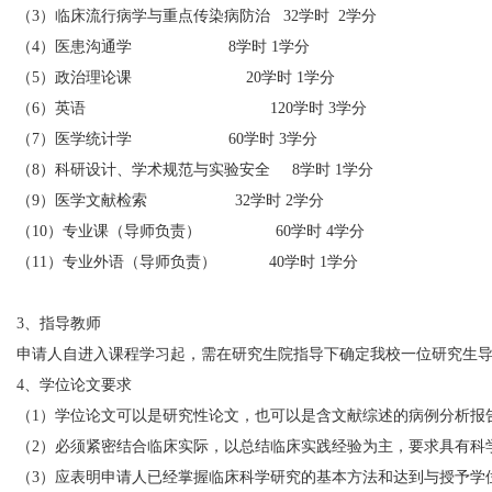
（3）临床流行病学与重点传染病防治
32
学时
2
学分
（4）医患沟通学
8
学时 1学分
（5）政治理论课
20
学时 1学分
（6）英语
120
学时 3学分
（7）医学统计学
60
学时 3学分
（8）科研设计、学术规范与实验安全
8
学时 1学分
（9）医学文献检索
32
学时 2学分
（10）专业课（导师负责）
60
学时 4学分
（11）专业外语（导师负责）
40
学时 1学分
3、指导教师
申请人自进入课程学习起，需在研究生院指导下确定我校一位研究生
4、学位论文要求
（1）学位论文可以是研究性论文，也可以是含文献综述的病例分析报
（2）必须紧密结合临床实际，以总结临床实践经验为主，要求具有科
（3）应表明申请人已经掌握临床科学研究的基本方法和达到与授予学